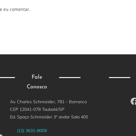
e eu comentar.
Fale
Conosco
Av. Charles Schnneider, 781 – Barranco
CEP 12041-078 Taubaté/SP
Ed. Spaço Schnneider 3º andar Sala 405
(12) 3631-8009