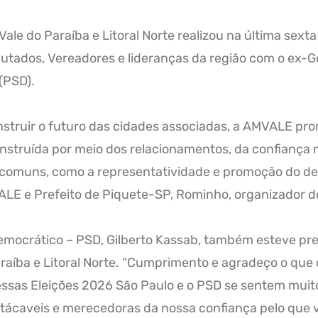
le do Paraíba e Litoral Norte realizou na última sexta
putados, Vereadores e lideranças da região com o ex-
(PSD).
nstruir o futuro das cidades associadas, a AMVALE prom
construída por meio dos relacionamentos, da confiança
s comuns, como a representatividade e promoção do d
ALE e Prefeito de Piquete-SP, Rominho, organizador d
Democrático – PSD, Gilberto Kassab, também esteve pre
araíba e Litoral Norte. “Cumprimento e agradeço o que
 nessas Eleições 2026 São Paulo e o PSD se sentem muit
ácaveis e merecedoras da nossa confiança pelo que ve